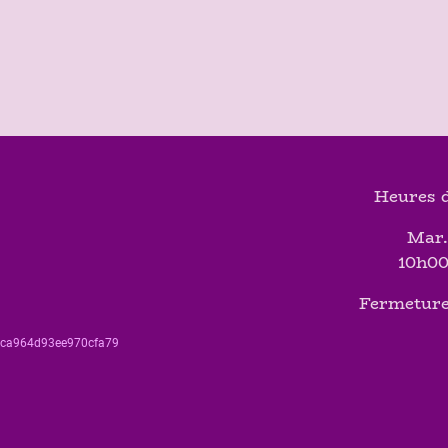
Heures d
Mar.
10h00
Fermeture
560ca964d93ee970cfa79