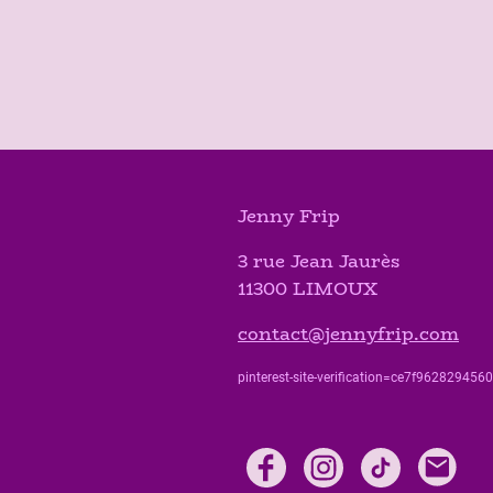
Jenny Frip
3 rue Jean Jaurès
11300 LIMOUX
contact@jennyfrip.com
pinterest-site-verification=ce7f9628294