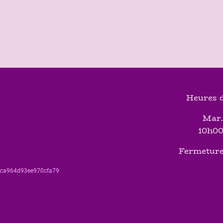
Heures d
Mar.
10h00
Fermeture
560ca964d93ee970cfa79