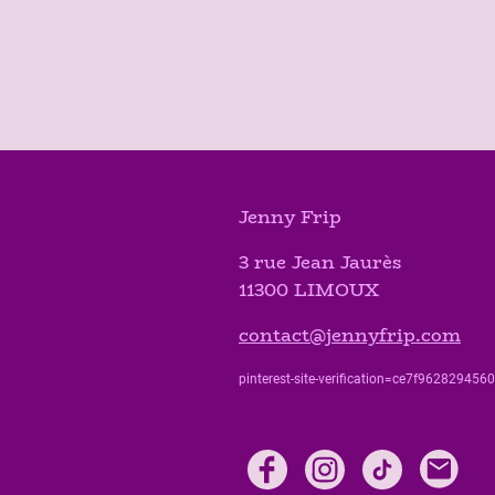
Jenny Frip
3 rue Jean Jaurès
11300 LIMOUX
contact@jennyfrip.com
pinterest-site-verification=ce7f9628294