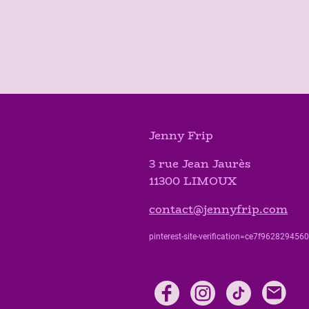
Jenny Frip
3 rue Jean Jaurès
11300 LIMOUX
contact@jennyfrip.com
pinterest-site-verification=ce7f9628294