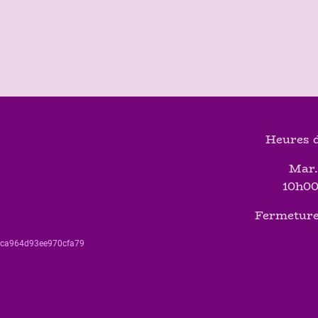
Heures d
Mar.
10h00
Fermeture
560ca964d93ee970cfa79