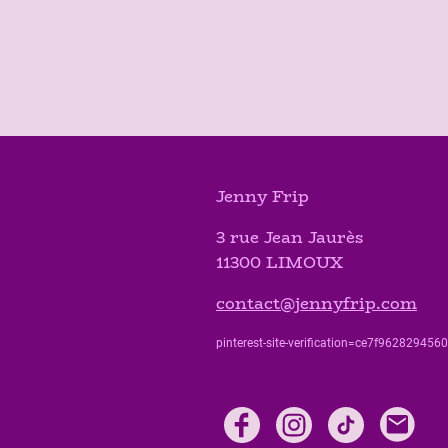
Jenny Frip
3 rue Jean Jaurès
11300 LIMOUX
contact@jennyfrip.com
pinterest-site-verification=ce7f9628294