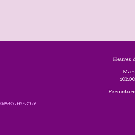
Heures d
Mar.
10h00
Fermeture
560ca964d93ee970cfa79