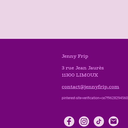
Jenny Frip
3 rue Jean Jaurès
11300 LIMOUX
contact@jennyfrip.com
pinterest-site-verification=ce7f9628294