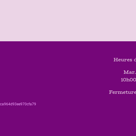
Heures d
Mar.
10h00
Fermeture
560ca964d93ee970cfa79