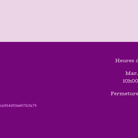
Heures d
Mar.
10h00
Fermeture
560ca964d93ee970cfa79