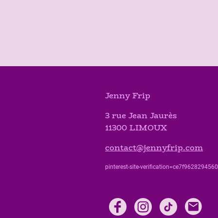
Jenny Frip
3 rue Jean Jaurès
11300 LIMOUX
contact@jennyfrip.com
pinterest-site-verification=ce7f9628294