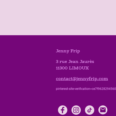
Jenny Frip
3 rue Jean Jaurès
11300 LIMOUX
contact@jennyfrip.com
pinterest-site-verification=ce7f9628294