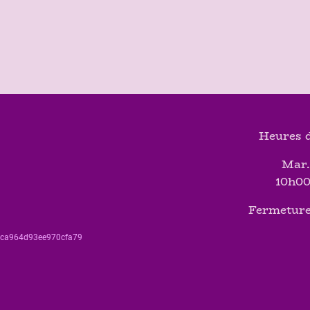
Heures d
Mar.
10h00
Fermeture
560ca964d93ee970cfa79