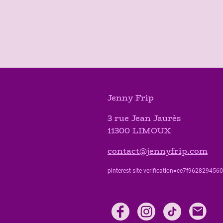
Jenny Frip
3 rue Jean Jaurès
11300 LIMOUX
contact@jennyfrip.com
pinterest-site-verification=ce7f9628294