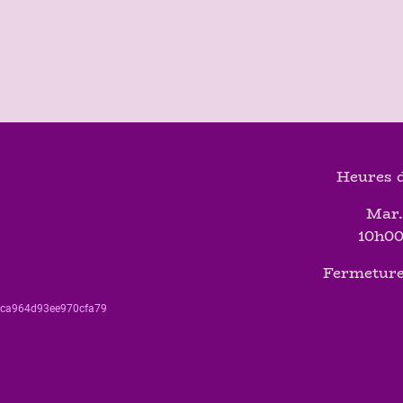
Heures d
Mar.
10h00
Fermeture
560ca964d93ee970cfa79