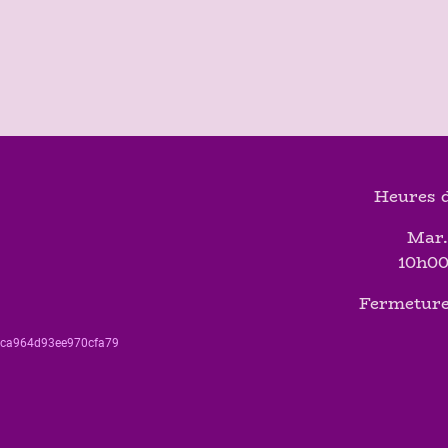
Heures d
Mar.
10h00
Fermeture
560ca964d93ee970cfa79