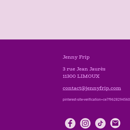
Jenny Frip
3 rue Jean Jaurès
11300 LIMOUX
contact@jennyfrip.com
pinterest-site-verification=ce7f9628294