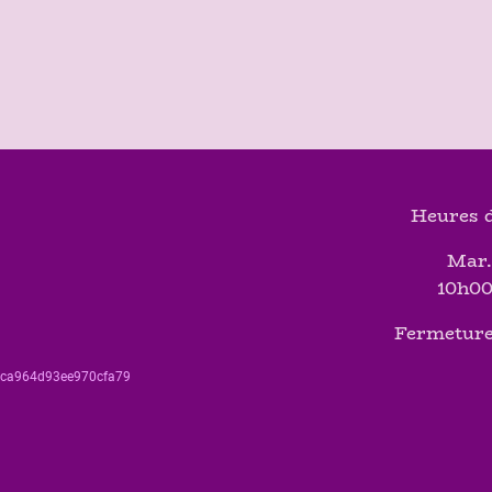
Heures d
Mar.
10h00
Fermeture
560ca964d93ee970cfa79