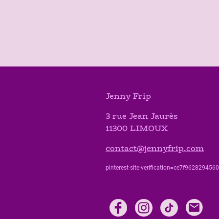
Jenny Frip
3 rue Jean Jaurès
11300 LIMOUX
contact@jennyfrip.com
pinterest-site-verification=ce7f9628294