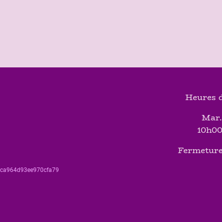
Heures d
Mar.
10h00
Fermeture
560ca964d93ee970cfa79