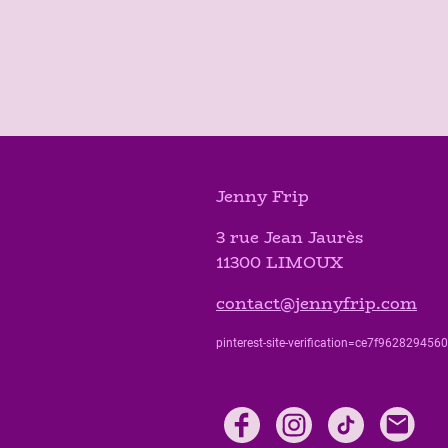
Jenny Frip
3 rue Jean Jaurès
11300 LIMOUX
contact@jennyfrip.com
pinterest-site-verification=ce7f9628294