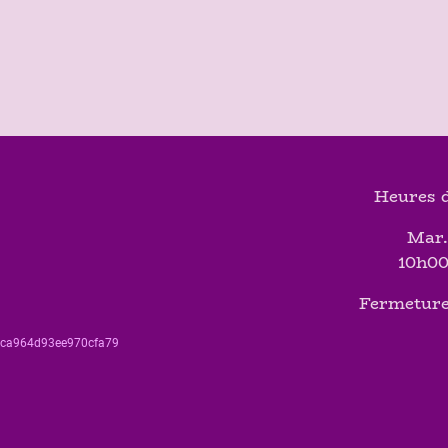
Heures d
Mar.
10h00
Fermeture
560ca964d93ee970cfa79