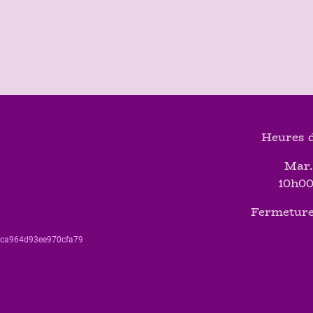
Heures d
Mar.
10h00
Fermeture
560ca964d93ee970cfa79