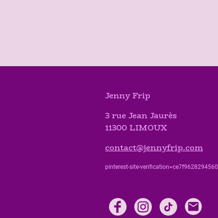
Jenny Frip
3 rue Jean Jaurès
11300 LIMOUX
contact@jennyfrip.com
pinterest-site-verification=ce7f9628294