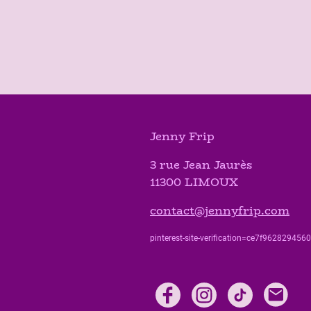
Jenny Frip
3 rue Jean Jaurès
11300 LIMOUX
contact@jennyfrip.com
pinterest-site-verification=ce7f9628294