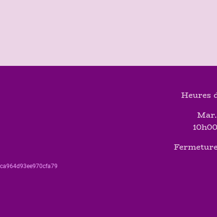
Heures d
Mar.
10h00
Fermeture
560ca964d93ee970cfa79