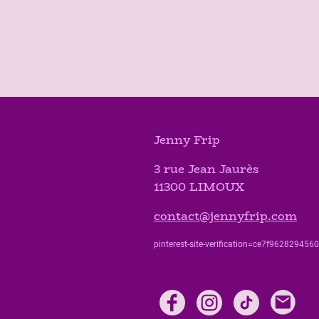
Jenny Frip
3 rue Jean Jaurès
11300 LIMOUX
contact@jennyfrip.com
pinterest-site-verification=ce7f9628294