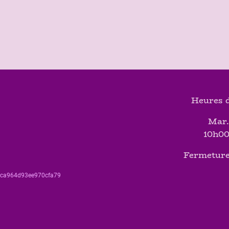
Heures d
Mar.
10h00
Fermeture
560ca964d93ee970cfa79