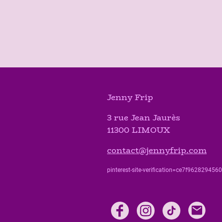
Jenny Frip
3 rue Jean Jaurès
11300 LIMOUX
contact@jennyfrip.com
pinterest-site-verification=ce7f9628294