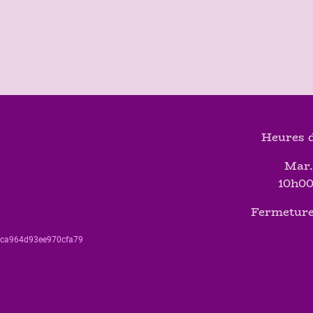
Heures d
Mar.
10h00
Fermeture
560ca964d93ee970cfa79