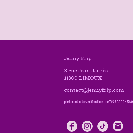
Jenny Frip
3 rue Jean Jaurès
11300 LIMOUX
contact@jennyfrip.com
pinterest-site-verification=ce7f9628294