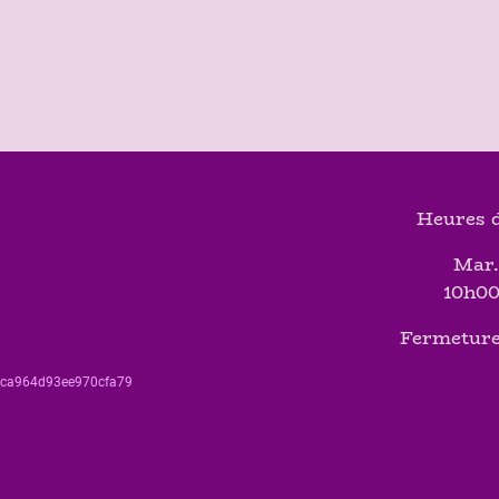
Heures d
Mar.
10h00
Fermeture
560ca964d93ee970cfa79