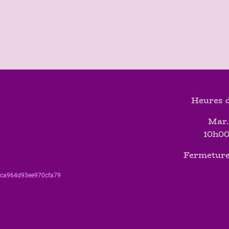
Heures d
Mar.
10h00
Fermeture
560ca964d93ee970cfa79