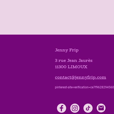
Jenny Frip
3 rue Jean Jaurès
11300 LIMOUX
contact@jennyfrip.com
pinterest-site-verification=ce7f9628294