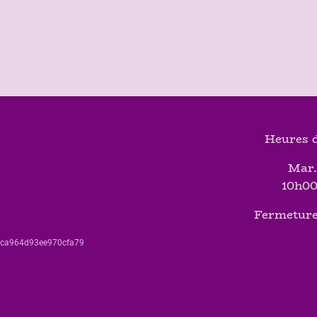
Heures d
Mar.
10h00
Fermeture
560ca964d93ee970cfa79