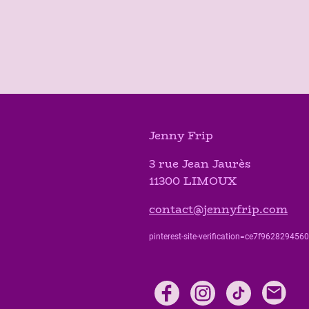
Jenny Frip
3 rue Jean Jaurès
11300 LIMOUX
contact@jennyfrip.com
pinterest-site-verification=ce7f9628294