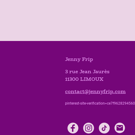
Jenny Frip
3 rue Jean Jaurès
11300 LIMOUX
contact@jennyfrip.com
pinterest-site-verification=ce7f9628294