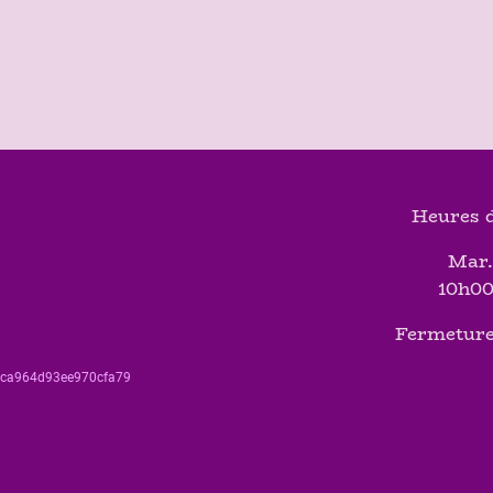
Heures d
Mar.
10h00
Fermeture
560ca964d93ee970cfa79