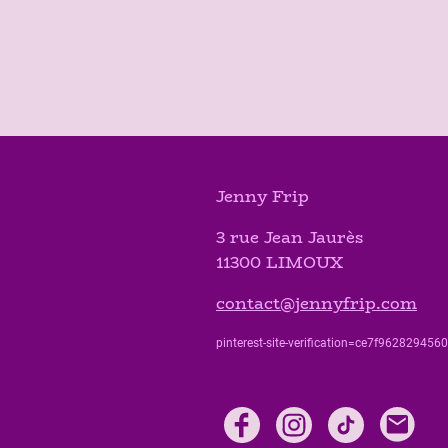
Jenny Frip
3 rue Jean Jaurès
11300 LIMOUX
contact@jennyfrip.com
pinterest-site-verification=ce7f9628294