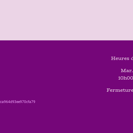
Heures d
Mar.
10h00
Fermeture
560ca964d93ee970cfa79