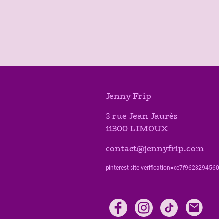
Jenny Frip
3 rue Jean Jaurès
11300 LIMOUX
contact@jennyfrip.com
pinterest-site-verification=ce7f9628294