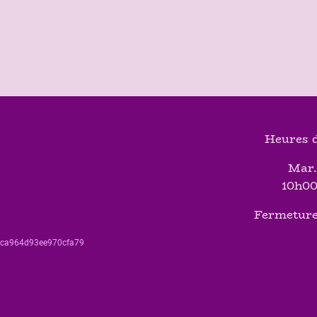
Heures d
Mar.
10h00
Fermeture
560ca964d93ee970cfa79