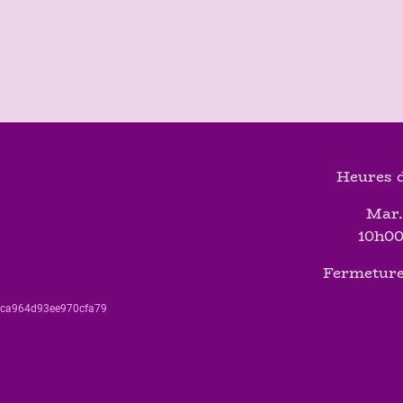
Heures d
Mar.
10h00
Fermeture
560ca964d93ee970cfa79