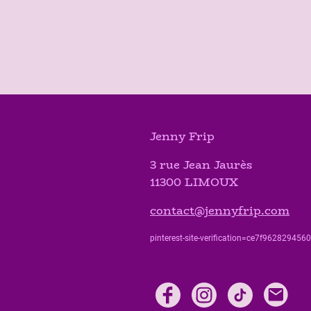
Jenny Frip
3 rue Jean Jaurès
11300 LIMOUX
contact@jennyfrip.com
pinterest-site-verification=ce7f9628294