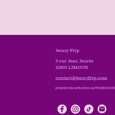
Jenny Frip
3 rue Jean Jaurès
11300 LIMOUX
contact@jennyfrip.com
pinterest-site-verification=ce7f9628294