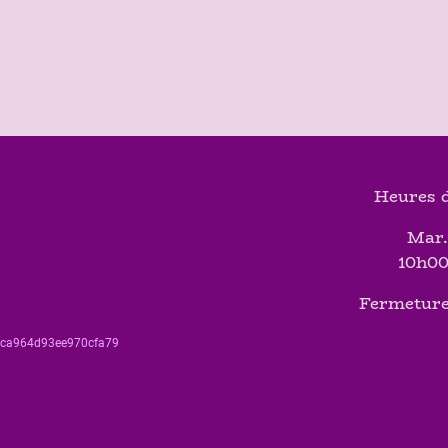
Heures d
Mar.
10h00
Fermeture
560ca964d93ee970cfa79