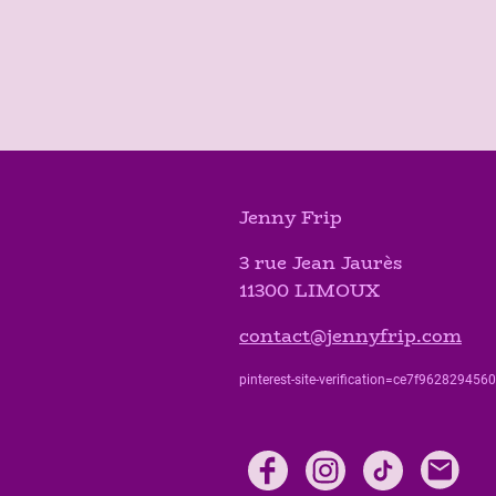
Jenny Frip
3 rue Jean Jaurès
11300 LIMOUX
contact@jennyfrip.com
pinterest-site-verification=ce7f9628294