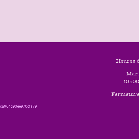
Heures d
Mar.
10h00
Fermeture
560ca964d93ee970cfa79