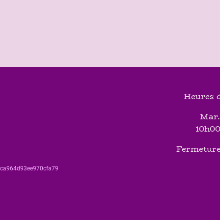
Heures d
Mar.
10h00
Fermeture
560ca964d93ee970cfa79