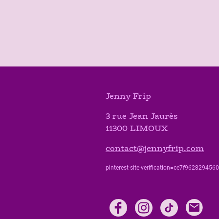
Jenny Frip
3 rue Jean Jaurès
11300 LIMOUX
contact@jennyfrip.com
pinterest-site-verification=ce7f9628294