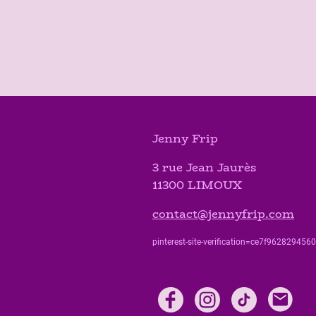
Jenny Frip
3 rue Jean Jaurès
11300 LIMOUX
contact@jennyfrip.com
pinterest-site-verification=ce7f9628294