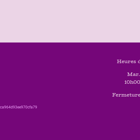
Heures d
Mar.
10h00
Fermeture
560ca964d93ee970cfa79