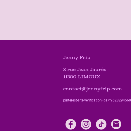
Jenny Frip
3 rue Jean Jaurès
11300 LIMOUX
contact@jennyfrip.com
pinterest-site-verification=ce7f9628294