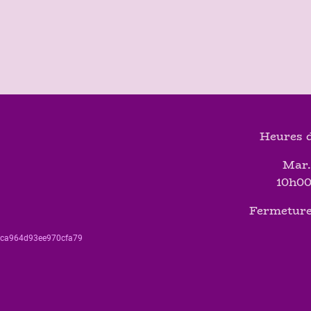
Heures d
Mar.
10h00
Fermeture
560ca964d93ee970cfa79