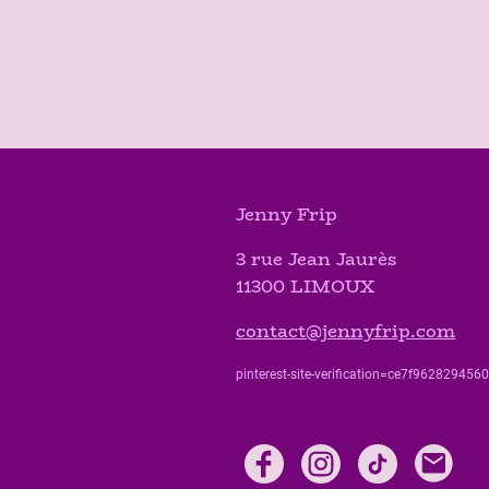
Jenny Frip
3 rue Jean Jaurès
11300 LIMOUX
contact@jennyfrip.com
pinterest-site-verification=ce7f9628294