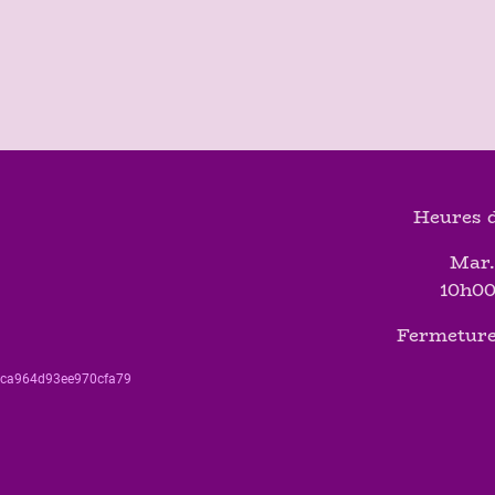
Heures d
Mar.
10h00
Fermeture
560ca964d93ee970cfa79