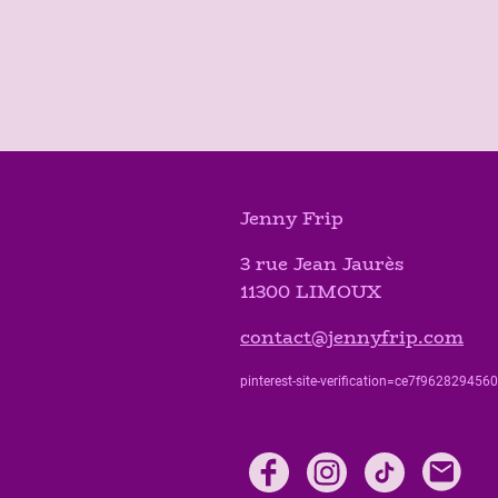
Jenny Frip
3 rue Jean Jaurès
11300 LIMOUX
contact@jennyfrip.com
pinterest-site-verification=ce7f9628294