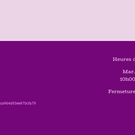
Heures d
Mar.
10h00
Fermeture
560ca964d93ee970cfa79