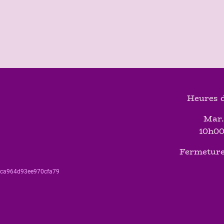
Heures d
Mar.
10h00
Fermeture
560ca964d93ee970cfa79