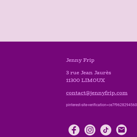
Jenny Frip
3 rue Jean Jaurès
11300 LIMOUX
contact@jennyfrip.com
pinterest-site-verification=ce7f9628294