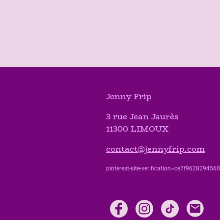
Jenny Frip
3 rue Jean Jaurès
11300 LIMOUX
contact@jennyfrip.com
pinterest-site-verification=ce7f9628294