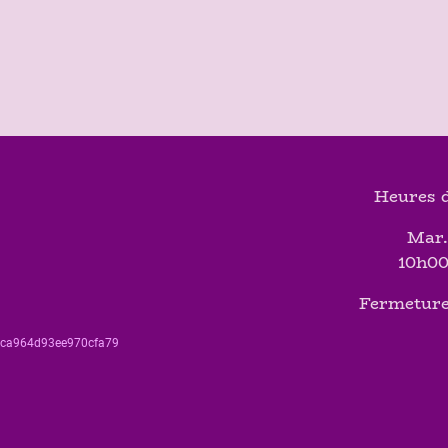
Heures d
Mar.
10h00
Fermeture
560ca964d93ee970cfa79