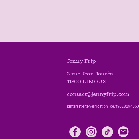
Jenny Frip
3 rue Jean Jaurès
11300 LIMOUX
contact@jennyfrip.com
pinterest-site-verification=ce7f9628294