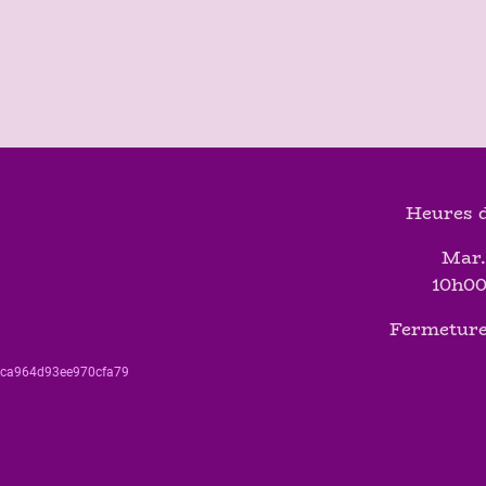
Heures d
Mar.
10h00
Fermeture
560ca964d93ee970cfa79