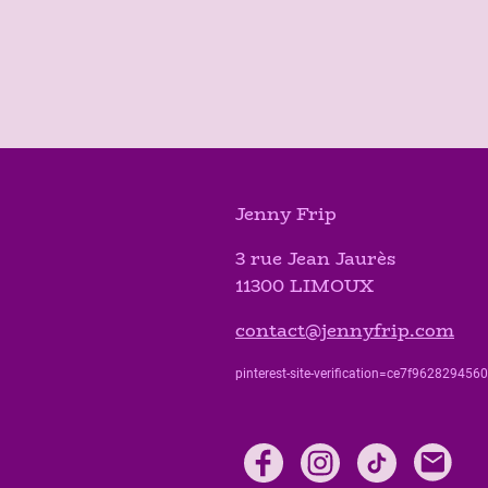
Jenny Frip
3 rue Jean Jaurès
11300 LIMOUX
contact@jennyfrip.com
pinterest-site-verification=ce7f9628294