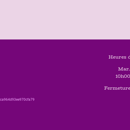
Heures d
Mar.
10h00
Fermeture
560ca964d93ee970cfa79