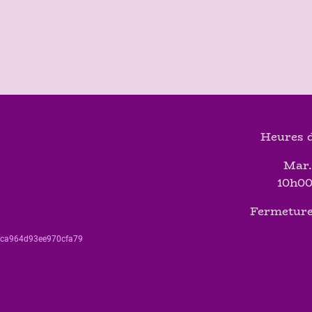
Heures d
Mar.
10h00
Fermeture
560ca964d93ee970cfa79