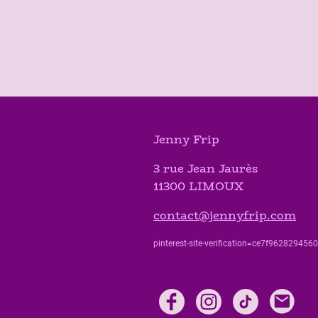
Jenny Frip
3 rue Jean Jaurès
11300 LIMOUX
contact@jennyfrip.com
pinterest-site-verification=ce7f9628294