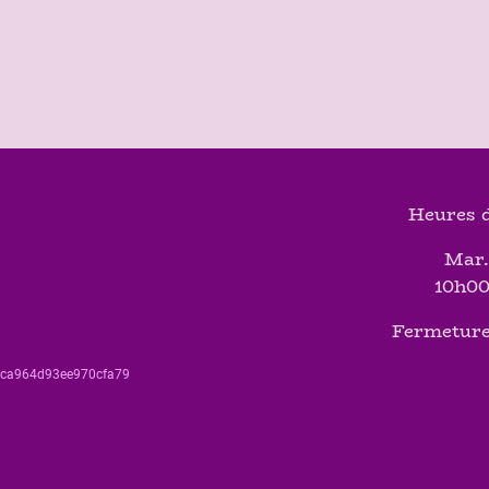
Heures d
Mar.
10h00
Fermeture
560ca964d93ee970cfa79