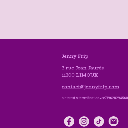
Jenny Frip
3 rue Jean Jaurès
11300 LIMOUX
contact@jennyfrip.com
pinterest-site-verification=ce7f9628294