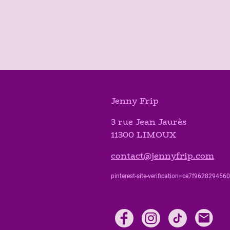
Jenny Frip
3 rue Jean Jaurès
11300 LIMOUX
contact@jennyfrip.com
pinterest-site-verification=ce7f9628294