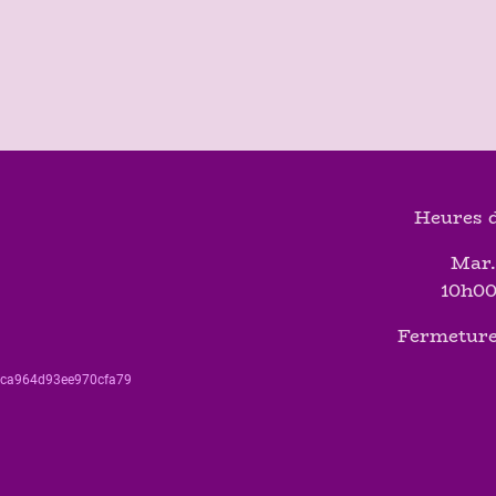
Heures d
Mar.
10h00
Fermeture
560ca964d93ee970cfa79